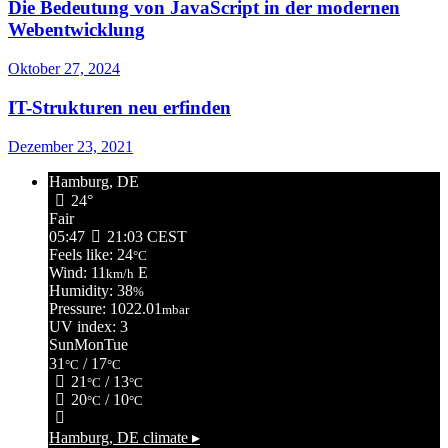
Die Bedeutung von JavaScript in der modernen
Webentwicklung
Oktober 27, 2024
IT-Strukturen neu erfinden
Dezember 23, 2021
Hamburg, DE
24°
Fair
05:47
21:03 CEST
Feels like: 24
°C
Wind: 11
E
km/h
Humidity: 38
%
Pressure: 1022.01
mbar
UV index: 3
Sun
Mon
Tue
31
/ 17
°C
°C
21
/ 13
°C
°C
20
/ 10
°C
°C
Hamburg, DE
climate ▸