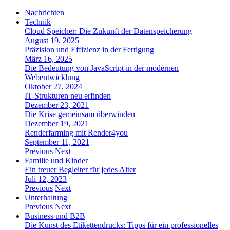
Nachrichten
Technik
Cloud Speicher: Die Zukunft der Datenspeicherung
August 19, 2025
Präzision und Effizienz in der Fertigung
März 16, 2025
Die Bedeutung von JavaScript in der modernen
Webentwicklung
Oktober 27, 2024
IT-Strukturen neu erfinden
Dezember 23, 2021
Die Krise gemeinsam überwinden
Dezember 19, 2021
Renderfarming mit Render4you
September 11, 2021
Previous
Next
Familie und Kinder
Ein treuer Begleiter für jedes Alter
Juli 12, 2023
Previous
Next
Unterhaltung
Previous
Next
Business und B2B
Die Kunst des Etikettendrucks: Tipps für ein professionelles