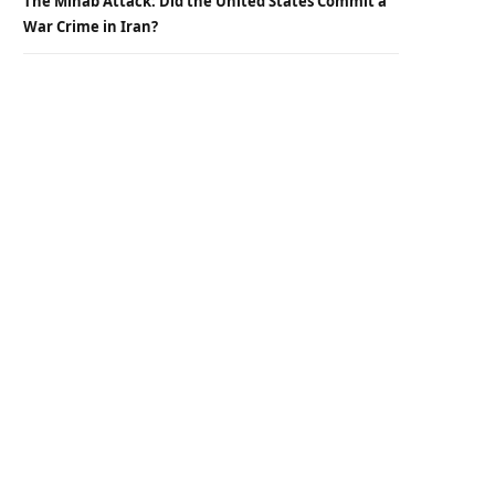
The Minab Attack: Did the United States Commit a
War Crime in Iran?