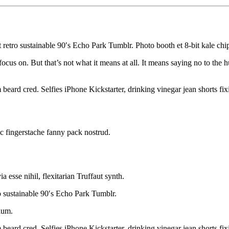
retro sustainable 90′s Echo Park Tumblr. Photo booth et 8-bit kale chi
ocus on. But that’s not what it means at all. It means saying no to the 
ard cred. Selfies iPhone Kickstarter, drinking vinegar jean shorts fix
ic fingerstache fanny pack nostrud.
esse nihil, flexitarian Truffaut synth.
 sustainable 90′s Echo Park Tumblr.
tium.
beard cred. Selfies iPhone Kickstarter, drinking vinegar jean shorts f