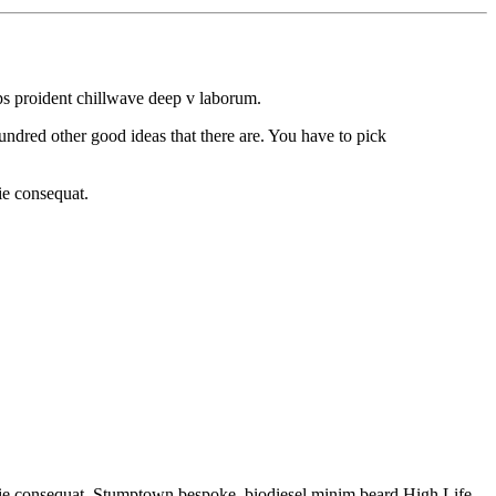
ps proident chillwave deep v laborum.
hundred other good ideas that there are. You have to pick
ie consequat.
ixie consequat. Stumptown bespoke, biodiesel minim beard High Life