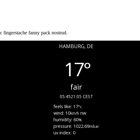
ic fingerstache fanny pack nostrud.
HAMBURG, DE
17°
fair
05:45
21:05 CEST
feels like: 17
°c
wind: 10
nw
km/h
humidity: 60
%
pressure: 1022.69
mbar
uv index: 0