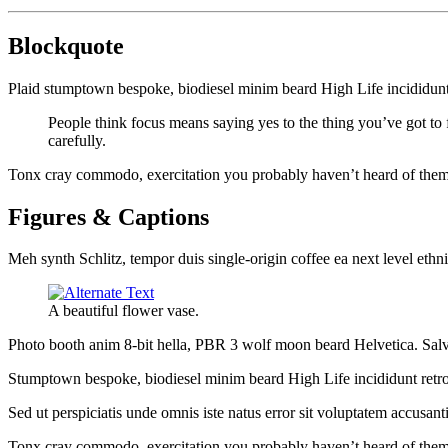
Blockquote
Plaid stumptown bespoke, biodiesel minim beard High Life incididunt 
People think focus means saying yes to the thing you’ve got to f
carefully.
Tonx cray commodo, exercitation you probably haven’t heard of them be
Figures & Captions
Meh synth Schlitz, tempor duis single-origin coffee ea next level ethn
A beautiful flower vase.
Photo booth anim 8-bit hella, PBR 3 wolf moon beard Helvetica. Salvia 
Stumptown bespoke, biodiesel minim beard High Life incididunt retro
Sed ut perspiciatis unde omnis iste natus error sit voluptatem accusan
Tonx cray commodo, exercitation you probably haven’t heard of them 