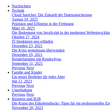
Nachrichten
Technik
Cloud Speicher: Die Zukunft der Datenspeicherung
August 19, 2025
Präzision und Effizienz in der Fertigung
März 16, 2025
Die Bedeutung von JavaScript in der modernen Webentwicklu
Oktober 27, 2024
IT-Strukturen neu erfinden
Dezember 23, 2021
Die Krise gemeinsam überwinden
Dezember 19, 2021
Renderfarming mit Render4you
September 11, 2021
Previous
Next
Familie und Kinder
Ein treuer Begleiter für jedes Alter
Juli 12, 2023
Previous
Next
Unterhaltung
Previous
Next
Business und B2B
Die Kunst des Etikettendrucks: Tipps für ein professionelles Er
November 20, 2023