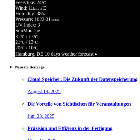
Feels like: 24
°C
Wind: 11
E
km/h
Humidity: 38
%
Pressure: 1022.01
mbar
UV index: 3
Sun
Mon
Tue
31
/ 17
°C
°C
21
/ 13
°C
°C
20
/ 10
°C
°C
Hamburg, DE
10 days weather forecast ▸
Neueste Beiträge
Cloud Speicher: Die Zukunft der Datenspeicherung
August 19, 2025
Die Vorteile von Stehtischen für Veranstaltungen
Juni 23, 2025
Präzision und Effizienz in der Fertigung