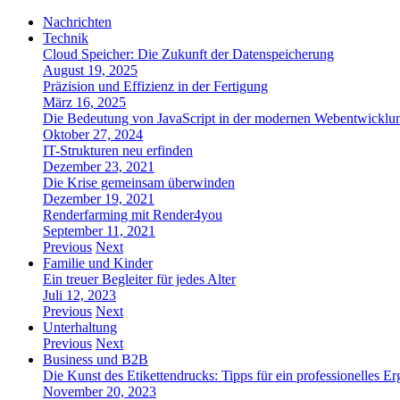
Nachrichten
Technik
Cloud Speicher: Die Zukunft der Datenspeicherung
August 19, 2025
Präzision und Effizienz in der Fertigung
März 16, 2025
Die Bedeutung von JavaScript in der modernen Webentwicklu
Oktober 27, 2024
IT-Strukturen neu erfinden
Dezember 23, 2021
Die Krise gemeinsam überwinden
Dezember 19, 2021
Renderfarming mit Render4you
September 11, 2021
Previous
Next
Familie und Kinder
Ein treuer Begleiter für jedes Alter
Juli 12, 2023
Previous
Next
Unterhaltung
Previous
Next
Business und B2B
Die Kunst des Etikettendrucks: Tipps für ein professionelles Er
November 20, 2023